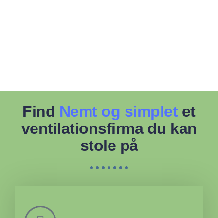
Find
Nemt og simplet
et
ventilationsfirma du kan
stole på