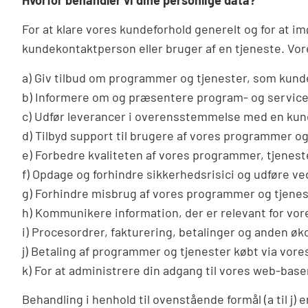
Hvorfor behandler vi dine personlige data?
For at klare vores kundeforhold generelt og for at i
kundekontaktperson eller bruger af en tjeneste. Vor
a) Giv tilbud om programmer og tjenester, som kund
b) Informere om og præsentere program- og servicet
c) Udfør leverancer i overensstemmelse med en kun
d) Tilbyd support til brugere af vores programmer og
e) Forbedre kvaliteten af vores programmer, tjenes
f) Opdage og forhindre sikkerhedsrisici og udføre ved
g) Forhindre misbrug af vores programmer og tjene
h) Kommunikere information, der er relevant for vor
i) Procesordrer, fakturering, betalinger og anden ø
j) Betaling af programmer og tjenester købt via vo
k) For at administrere din adgang til vores web-base
Behandling i henhold til ovenstående formål (a til j)