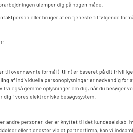
 forarbejdningen ulemper dig på nogen måde.
aktperson eller bruger af en tjeneste til følgende formå
t:
til ovennævnte formål (l til n) er baseret på dit frivilli
ing af individuelle personoplysninger er nødvendig for 
 vil vi også gemme oplysninger om dig, når du besøger vor
 dig i vores elektroniske besøgssystem.
r andre personer, der er knyttet til det kundeselskab, h
yddelser eller tjenester via et partnerfirma, kan vi indsa