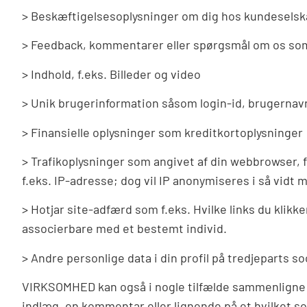
> Beskæftigelsesoplysninger om dig hos kundeselska
> Feedback, kommentarer eller spørgsmål om os som
> Indhold, f.eks. Billeder og video
> Unik brugerinformation såsom login-id, brugerna
> Finansielle oplysninger som kreditkortoplysninger
> Trafikoplysninger som angivet af din webbrowser, 
f.eks. IP-adresse; dog vil IP anonymiseres i så vid
> Hotjar site-adfærd som f.eks. Hvilke links du klikk
associerbare med et bestemt individ.
> Andre personlige data i din profil på tredjeparts s
VIRKSOMHED kan også i nogle tilfælde sammenligne en
indlæg, en kommentar eller lignende på et hvilket so