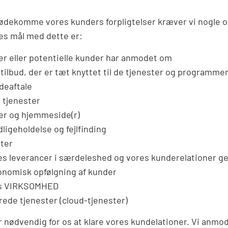
mødekomme vores kunders forpligtelser kræver vi nogle op
es mål med dette er:
er eller potentielle kunder har anmodet om
ilbud, der er tæt knyttet til de tjenester og programme
deaftale
 tjenester
ter og hjemmeside(r)
ligeholdelse og fejlfinding
ster
es leverancer i særdeleshed og vores kunderelationer g
konomisk opfølgning af kunder
res VIRKSOMHED
rede tjenester (cloud-tjenester)
 er nødvendig for os at klare vores kundelationer. Vi anmo