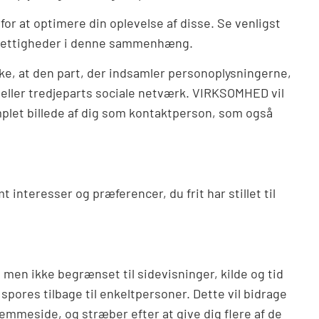
r at optimere din oplevelse af disse. Se venligst
e rettigheder i denne sammenhæng.
ykke, at den part, der indsamler personoplysningerne,
 eller tredjeparts sociale netværk. VIRKSOMHED vil
mplet billede af dig som kontaktperson, som også
nteresser og præferencer, du frit har stillet til
men ikke begrænset til sidevisninger, kilde og tid
spores tilbage til enkeltpersoner. Dette vil bidrage
hjemmeside, og stræber efter at give dig flere af de