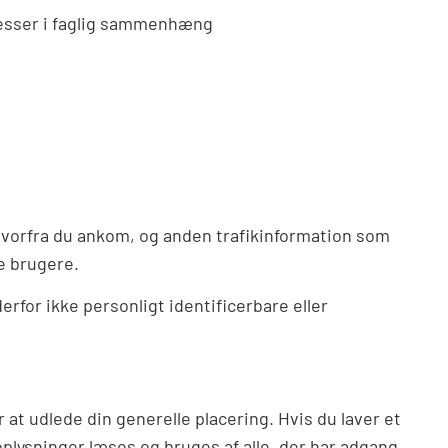
eresser i faglig sammenhæng
hvorfra du ankom, og anden trafikinformation som
e brugere.
erfor ikke personligt identificerbare eller
t udlede din generelle placering. Hvis du laver et
plysninger læses og bruges af alle, der har adgang