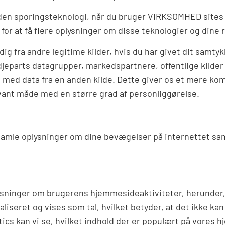
en sporingsteknologi, når du bruger VIRKSOMHED sites fo
for at få flere oplysninger om disse teknologier og din
dig fra andre legitime kilder, hvis du har givet dit samt
djeparts datagrupper, markedspartnere, offentlige kilder
 med data fra en anden kilde. Dette giver os et mere ko
evant måde med en større grad af personliggørelse.
mle oplysninger om dine bevægelser på internettet samt i
ysninger om brugerens hjemmesideaktiviteter, herunder, 
seret og vises som tal, hvilket betyder, at det ikke kan 
lytics kan vi se, hvilket indhold der er populært på vores 