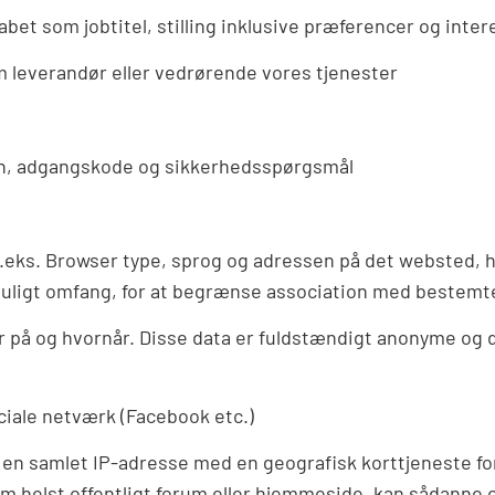
bet som jobtitel, stilling inklusive præferencer og int
 leverandør eller vedrørende vores tjenester
vn, adgangskode og sikkerhedsspørgsmål
f.eks. Browser type, sprog og adressen på det websted, 
t muligt omfang, for at begrænse association med bestemt
er på og hvornår. Disse data er fuldstændigt anonyme og d
ociale netværk (Facebook etc.)
 samlet IP-adresse med en geografisk korttjeneste for a
m helst offentligt forum eller hjemmeside, kan sådanne o