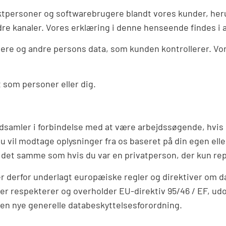
personer og softwarebrugere blandt vores kunder, heru
re kanaler. Vores erklæring i denne henseende findes i a
re og andre persons data, som kunden kontrollerer. Vor
 som personer eller dig.
samler i forbindelse med at være arbejdssøgende, hvis d
u vil modtage oplysninger fra os baseret på din egen elle
 det samme som hvis du var en privatperson, der kun rep
erfor underlagt europæiske regler og direktiver om data
er respekterer og overholder EU-direktiv 95/46 / EF, udov
 den nye generelle databeskyttelsesforordning.