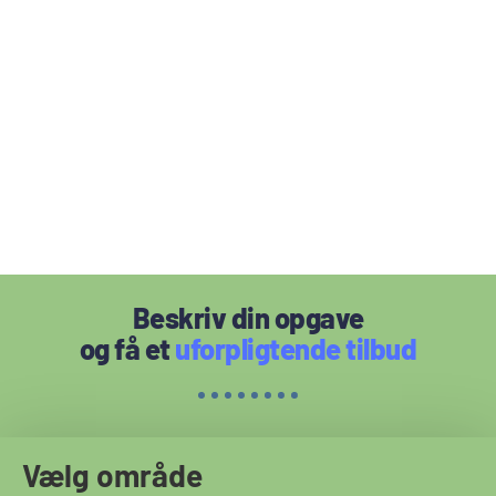
Beskriv din opgave
og få et
uforpligtende tilbud
Vælg område