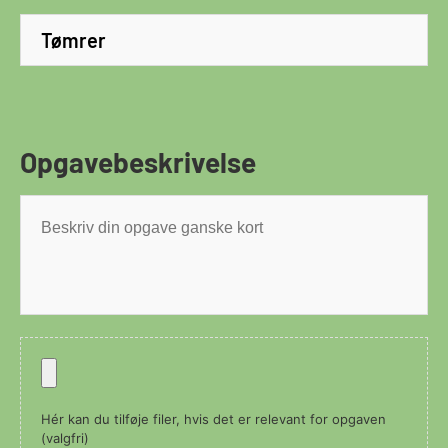
Vælg
område
Opgavebeskrivelse
Opgavebeskrivelse
Fil
Hér kan du tilføje filer, hvis det er relevant for opgaven
(valgfri)