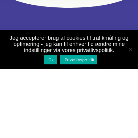
100%
gratis tilbud
Jeg accepterer brug af cookies til trafikmåling og
optimering - jeg kan til enhver tid ændre mine
indstillinger via vores privatlivspolitik.
Indhent tilbud
Ok
Privatlivspolitik
Lorem ipsum dolor sit amet, consectetur
adipiscing elit. Duis ultricies pulvinar.
Integer efficitur purus est, vitae sollicitudin nunc
luctus id.