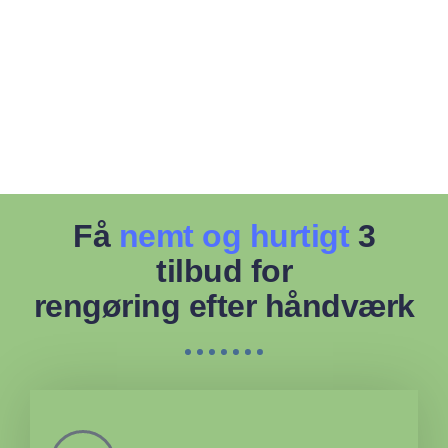
Få
nemt og hurtigt
3
tilbud for
rengøring efter håndværk