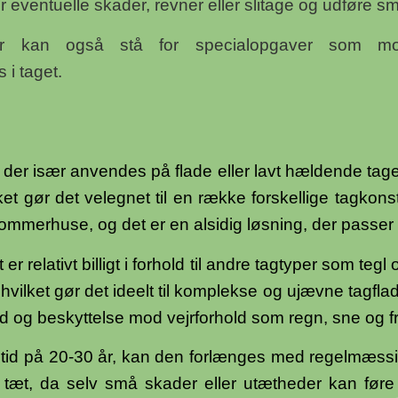
for eventuelle skader, revner eller slitage og udføre s
r kan også stå for specialopgaver som mont
 i taget.
 der især anvendes på flade eller lavt hældende tage
ket gør det velegnet til en række forskellige tagko
ommerhuse, og det er en alsidig løsning, der passer 
r relativt billigt i forhold til andre tagtyper som tegl o
vilket gør det ideelt til komplekse og ujævne tagflade
d og beskyttelse mod vejrforhold som regn, sne og fr
etid på 20-30 år, kan den forlænges med regelmæssig
ver tæt, da selv små skader eller utætheder kan før