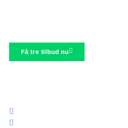
Fors
Få tre tilbud nu
Tagdækker Sjæll
Udfyld vores formular
Vi kigger beskrivelsen igenn