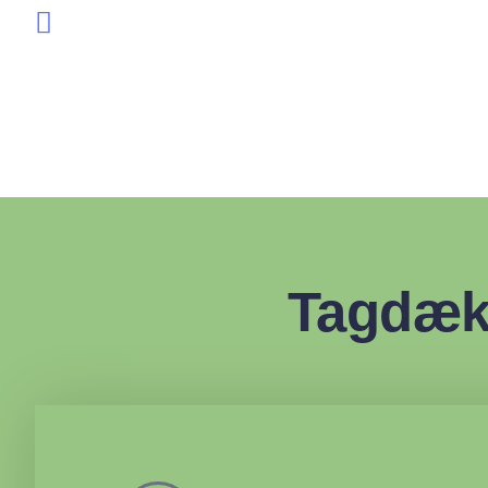
Modtag tre tilbud fra de bed
Tagdæk