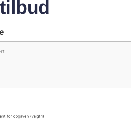
tilbud
e
vant for opgaven (valgfri)