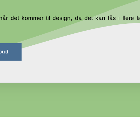
når det kommer til design, da det kan fås i flere 
lbud