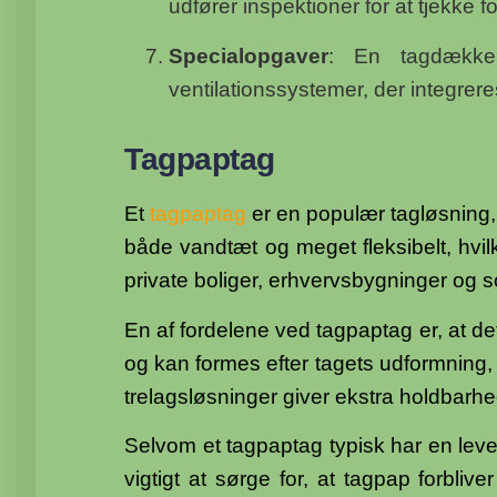
udfører inspektioner for at tjekke 
Specialopgaver
: En tagdække
ventilationssystemer, der integreres
Tagpaptag
Et
tagpaptag
er en populær tagløsning,
både vandtæt og meget fleksibelt, hvil
private boliger, erhvervsbygninger og s
En af fordelene ved tagpaptag er, at det e
og kan formes efter tagets udformning, h
trelagsløsninger giver ekstra holdbarhe
Selvom et tagpaptag typisk har en lev
vigtigt at sørge for, at tagpap forbli