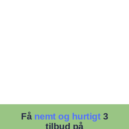
Få
nemt og hurtigt
3
tilbud på