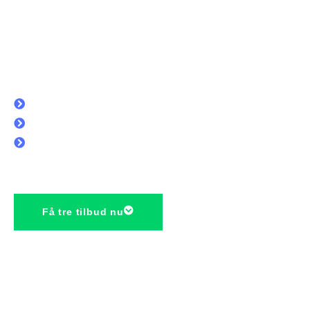
Gulvbehandling
København
Udfyld vores formular
Vi kigger din henvendelse igennem
Du modtager 3 tilbud
Få tre tilbud nu