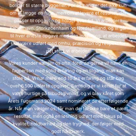
boliger til større byggerier. For os handler det ikke kun
om at lægge en fuge, men om at levere et resultat, der
passer til opgaven og holder over tid. Vi arbejder i
København, Storkøbenhavn og Nordsjælland, og vi går
til hver eneste opgave med den indstilling, at arbejdet
skal være udført med omhu, præcision og respekt for
det sted, vi arbejder.
Vores kunder vælger os ofte, fordi de gerne vil have en
fagperson med solid erfaring og en tilgang, man kan
stole på. Vi har mere end 10 års erfaring og står bag
over 6.500 udførte opgaver. Samtidig er vi kendt for at
være hurtige på tilbudsgivning, og vi blev kåret som
Årets Fugemand 2024 samt nomineret de efterfølgende
år. Når man vælger os, får man derfor ikke bare et pænt
resultat, men også en løsning udført med fokus på
kvalitet, holdbarhed og den tryghed, der følger med
godt håndværk.