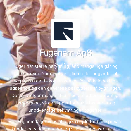
Fugenem ApS
CVR: 44397951
Fuger har større betydning, end mange lige går og
tænker over. Når de bliver slidte eller begynder at
svigte, kan det få konsekvenser for både indeklima,
udseende og den generelle beskyttelse af bygningen.
Derfor vælger mange at få arbejdet udført ordentligt
første gang, så de slipper for halve løsninger og
unødvendige bekymringer bagefter.
Hos Fugnem tager vi os af fugearbejde for både private
kunder og virksomheder, og vi løser opgaver i alt fra