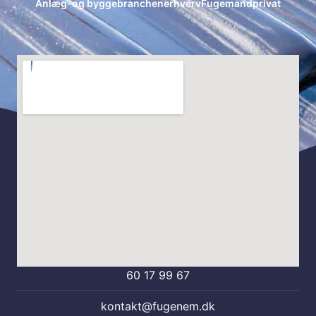
Anlæg-og byggebranchenerhvervFugemandprivat
60 17 99 67
kontakt@fugenem.dk