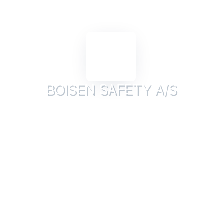
BOISEN SAFETY A/S
CVR: 33901712
Jeg vil straks forsøge at crawle hjemmesiden
**boisensafety.dk** og skabe en profiltekst på 200 ord
baseret på indholdet. Hvis dette ikke er muligt, vil jeg
analysere det uploadede billede og bruge det som en
reference. Lad mig først forsøge at hente indhold fra
hjemmesiden.
Boisen Safety A/S, grundlagt i 1971 af Erik Boisen som
Erik Boisen Trading A/S, er en førende leverandør af
arbejdshandsker og personligt sikkerhedsudstyr i